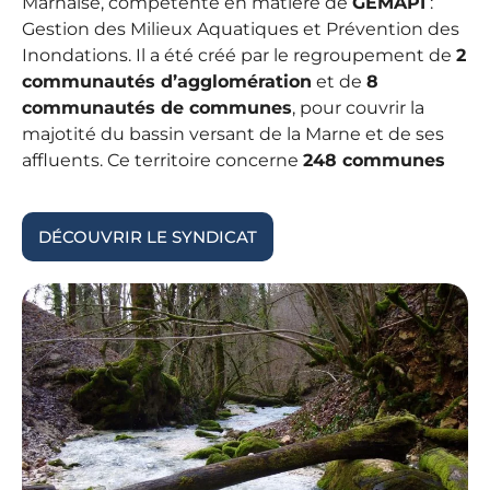
Marnaise, compétente en matière de
GEMAPI
:
la Marne et de ses Affluents
Gestion des Milieux Aquatiques et Prévention des
Inondations. Il a été créé par le regroupement de
2
communautés d’agglomération
et de
8
communautés de communes
, pour couvrir la
majotité du bassin versant de la Marne et de ses
affluents. Ce territoire concerne
248 communes
DÉCOUVRIR LE SYNDICAT